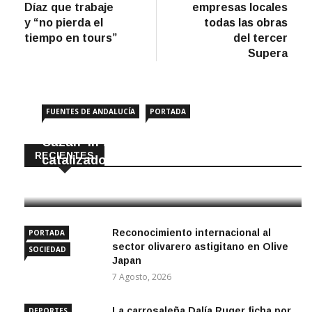
Díaz que trabaje
empresas locales
entradas
y “no pierda el
todas las obras
tiempo en tours”
del tercer
Supera
FUENTES DE ANDALUCÍA
PORTADA
Cazan ‘in fraganti’ a ladrones de
RECIENTES
catalizadores
7 Agosto, 2026
Reconocimiento internacional al
PORTADA
sector olivarero astigitano en Olive
SOCIEDAD
Japan
7 Agosto, 2026
La carrosaleña Dalía Ruger ficha por
DEPORTES