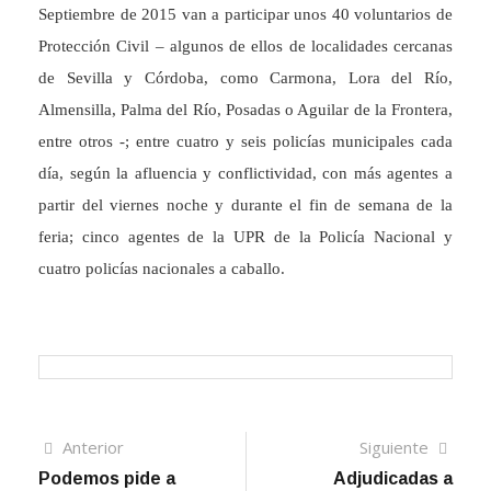
Septiembre de 2015 van a participar unos 40 voluntarios de
Protección Civil – algunos de ellos de localidades cercanas
de Sevilla y Córdoba, como Carmona, Lora del Río,
Almensilla, Palma del Río, Posadas o Aguilar de la Frontera,
entre otros -; entre cuatro y seis policías municipales cada
día, según la afluencia y conflictividad, con más agentes a
partir del viernes noche y durante el fin de semana de la
feria; cinco agentes de la UPR de la Policía Nacional y
cuatro policías nacionales a caballo.
Navegación
Artículo
Sigui
Anterior
Siguiente
anterior
artíc
Podemos pide a
Adjudicadas a
de