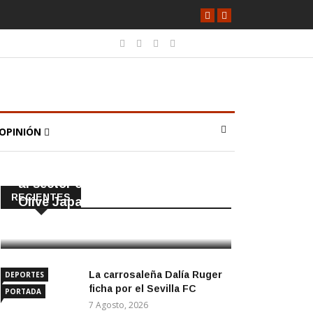
OPINIÓN
PORTADA
SOCIEDAD
Reconocimiento internacional
al sector olivarero astigitano en
RECIENTES
Olive Japan
7 Agosto, 2026
La carrosaleña Dalía Ruger
DEPORTES
ficha por el Sevilla FC
PORTADA
7 Agosto, 2026