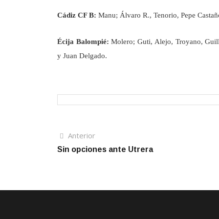
Cádiz CF B:
Manu; Álvaro R., Tenorio, Pepe Castaño,
Écija Balompié:
Molero; Guti, Alejo, Troyano, Guill
y Juan Delgado.
Navegación
Artículo
Anterior
anterior
Sin opciones ante Utrera
de
entradas