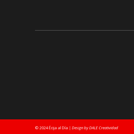
© 2024 Écija al Día
| Design by DALE Creatividad