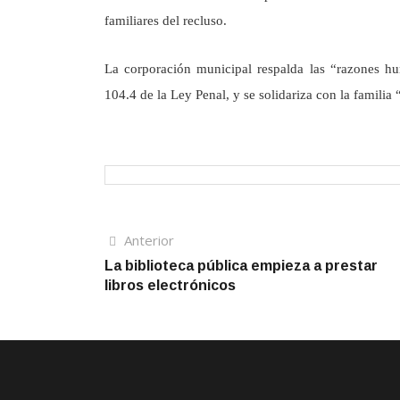
familiares del recluso.
La corporación municipal respalda las “razones hum
104.4 de la Ley Penal, y se solidariza con la famili
Navegación
Artículo
Anterior
anterior
La biblioteca pública empieza a prestar
de
libros electrónicos
entradas