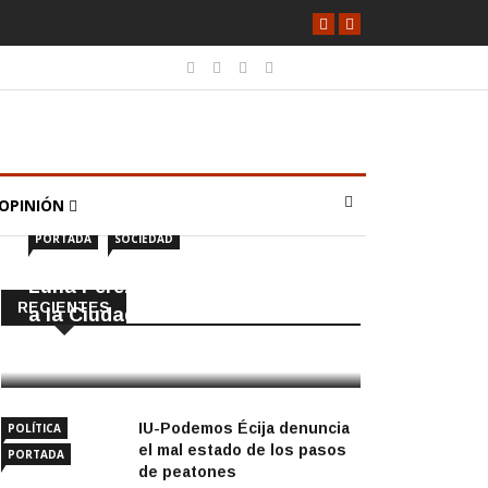
OPINIÓN
PORTADA
SOCIEDAD
Luna Pérez Flores viste de Feria
RECIENTES
a la Ciudad de las Torres
5 Agosto, 2026
IU-Podemos Écija denuncia
POLÍTICA
el mal estado de los pasos
PORTADA
de peatones