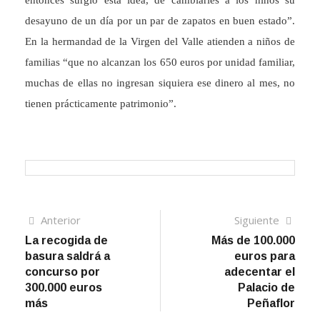
entonces surgió esta idea, de cambiarles a los niños su
desayuno de un día por un par de zapatos en buen estado”.
En la hermandad de la Virgen del Valle atienden a niños de
familias “que no alcanzan los 650 euros por unidad familiar,
muchas de ellas no ingresan siquiera ese dinero al mes, no
tienen prácticamente patrimonio”.
Navegación
Artículo
Sigui
Anterior
Siguiente
anterior
artíc
La recogida de
Más de 100.000
de
basura saldrá a
euros para
entradas
concurso por
adecentar el
300.000 euros
Palacio de
más
Peñaflor