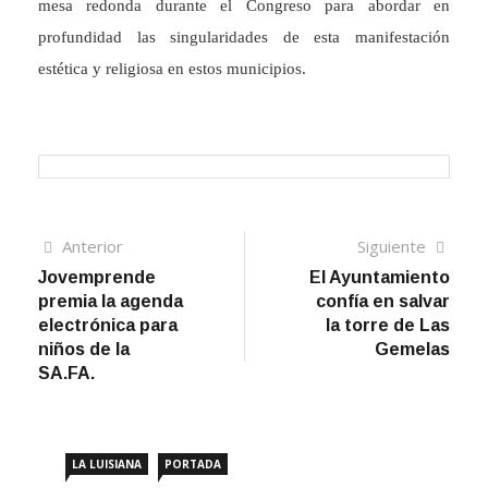
mesa redonda durante el Congreso para abordar en
profundidad las singularidades de esta manifestación
estética y religiosa en estos municipios.
Navegación
Artículo
Sigui
Anterior
Siguiente
anterior
artíc
Jovemprende
El Ayuntamiento
de
premia la agenda
confía en salvar
entradas
electrónica para
la torre de Las
niños de la
Gemelas
SA.FA.
LA LUISIANA
PORTADA