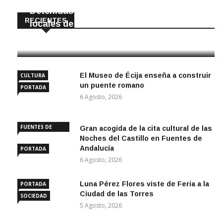
Detenidas dos personas por robar en
RECIENTES
locales de La Luisiana
6 Agosto, 2026
El Museo de Écija enseña a construir
CULTURA
un puente romano
PORTADA
6 Agosto, 2026
FUENTES DE
Gran acogida de la cita cultural de las
ANDALUCÍA
Noches del Castillo en Fuentes de
Andalucía
PORTADA
6 Agosto, 2026
Luna Pérez Flores viste de Feria a la
PORTADA
Ciudad de las Torres
SOCIEDAD
5 Agosto, 2026