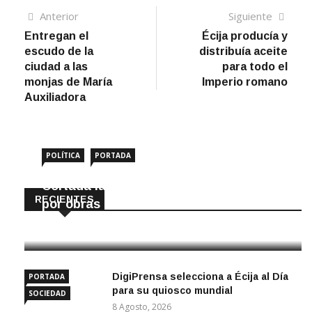
Navegación
Artículo
Sigui
Anterior
Siguiente
anterior
artíc
Entregan el
Écija producía y
de
escudo de la
distribuía aceite
entradas
ciudad a las
para todo el
monjas de María
Imperio romano
Auxiliadora
POLÍTICA
PORTADA
Cortada la SE-9105 hacia La Montiela
RECIENTES
por obras hasta final de año
9 Agosto, 2026
DigiPrensa selecciona a Écija al Día
PORTADA
para su quiosco mundial
SOCIEDAD
8 Agosto, 2026