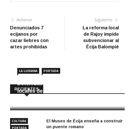
Navegación
Artículo
Sigui
Anterior
Siguiente
anterior
artíc
Denunciados 7
La reforma local
de
ecijanos por
de Rajoy impide
entradas
cazar liebres con
subvencionar al
artes prohibidas
Écija Balompié
LA LUISIANA
PORTADA
Detenidas dos personas por robar en
RECIENTES
locales de La Luisiana
6 Agosto, 2026
El Museo de Écija enseña a construir
CULTURA
un puente romano
PORTADA