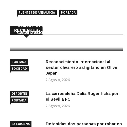
FUENTES DE ANDALUCÍA
PORTADA
Cazan ‘in fraganti’ a ladrones de
RECIENTES
catalizadores
7 Agosto, 2026
Reconocimiento internacional al
PORTADA
sector olivarero astigitano en Olive
SOCIEDAD
Japan
7 Agosto, 2026
La carrosaleña Dalía Ruger ficha por
DEPORTES
el Sevilla FC
PORTADA
7 Agosto, 2026
Detenidas dos personas por robar en
LA LUISIANA