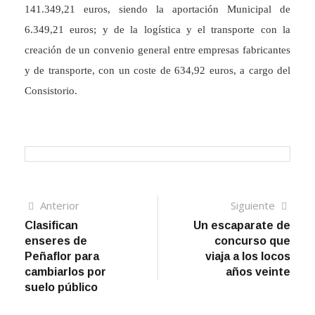
141.349,21 euros, siendo la aportación Municipal de
6.349,21 euros; y de la logística y el transporte con la
creación de un convenio general entre empresas fabricantes
y de transporte, con un coste de 634,92 euros, a cargo del
Consistorio.
Navegación
Artículo
Sigui
Anterior
Siguiente
anterior
artíc
Clasifican
Un escaparate de
de
enseres de
concurso que
entradas
Peñaflor para
viaja a los locos
cambiarlos por
años veinte
suelo público