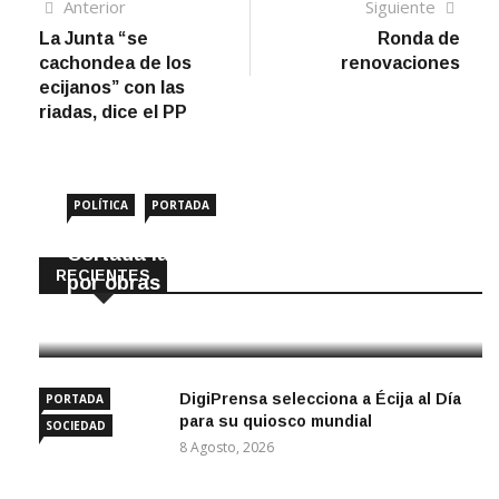
Navegación
Artículo
Sigui
Anterior
Siguiente
anterior
artíc
La Junta “se
Ronda de
de
cachondea de los
renovaciones
entradas
ecijanos” con las
riadas, dice el PP
POLÍTICA
PORTADA
Cortada la SE-9105 hacia La Montiela
RECIENTES
por obras hasta final de año
9 Agosto, 2026
DigiPrensa selecciona a Écija al Día
PORTADA
para su quiosco mundial
SOCIEDAD
8 Agosto, 2026