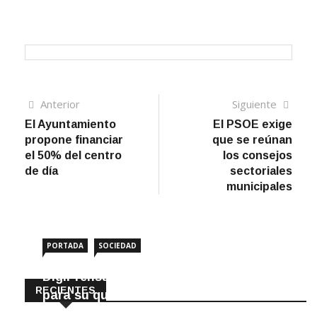
Navegación
Artículo
Sigui
Anterior
Siguiente
anterior
artíc
El Ayuntamiento
El PSOE exige
de
propone financiar
que se reúnan
entradas
el 50% del centro
los consejos
de día
sectoriales
municipales
PORTADA
SOCIEDAD
DigiPrensa selecciona a Écija al Día
RECIENTES
para su quiosco mundial
8 Agosto, 2026