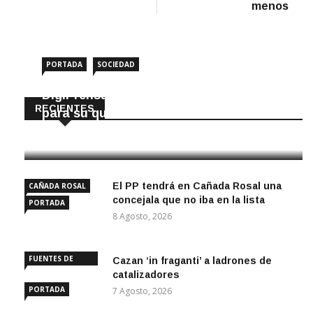
menos
PORTADA
SOCIEDAD
DigiPrensa selecciona a Écija al Día
RECIENTES
para su quiosco mundial
8 Agosto, 2026
El PP tendrá en Cañada Rosal una
CAÑADA ROSAL
concejala que no iba en la lista
PORTADA
8 Agosto, 2026
FUENTES DE
Cazan ‘in fraganti’ a ladrones de
ANDALUCÍA
catalizadores
PORTADA
7 Agosto, 2026