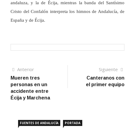
andaluza, y la de Écija, mientras la banda del Santísimo
Cristo del Confalón interpreta los himnos de Andalucía, de
España y de Écija.
Navegación
Artículo
Sigui
Anterior
Siguiente
anterior
artíc
Mueren tres
Canteranos con
de
personas en un
el primer equipo
entradas
accidente entre
Écija y Marchena
FUENTES DE ANDALUCÍA
PORTADA