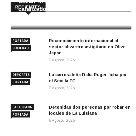
Cazan ‘in fraganti’ a ladrones de
RECIENTES
catalizadores
7 Agosto, 2026
Reconocimiento internacional al
PORTADA
sector olivarero astigitano en Olive
SOCIEDAD
Japan
7 Agosto, 2026
La carrosaleña Dalía Ruger ficha por
DEPORTES
el Sevilla FC
PORTADA
7 Agosto, 2026
Detenidas dos personas por robar en
LA LUISIANA
locales de La Luisiana
PORTADA
6 Agosto, 2026