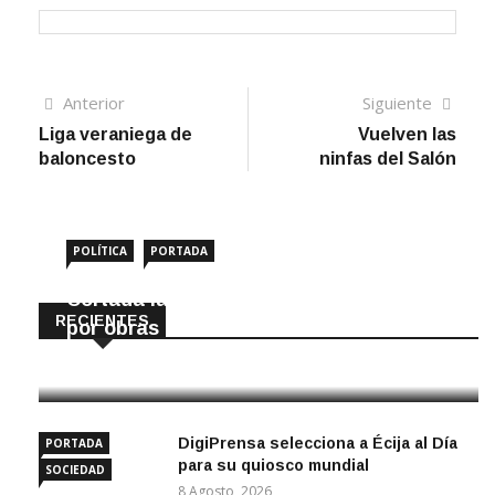
Navegación
Artículo
Sigui
Anterior
Siguiente
anterior
artíc
Liga veraniega de
Vuelven las
de
baloncesto
ninfas del Salón
entradas
POLÍTICA
PORTADA
Cortada la SE-9105 hacia La Montiela
RECIENTES
por obras hasta final de año
9 Agosto, 2026
DigiPrensa selecciona a Écija al Día
PORTADA
para su quiosco mundial
SOCIEDAD
8 Agosto, 2026