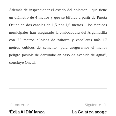
Además de inspeccionar el estado del colector – que tiene
un diámetro de 4 metros y que se bifurca a partir de Puerta
Osuna en dos canales de 1,5 por 1,6 metros – los técnicos
municipales han asegurado la embocadura del Argamasilla
con 75 metros cúbicos de zahorra y escolleras más 17
metros cúbicos de cemento “para asegurarnos el menor
peligro posible de derrumbe en caso de avenida de agua”,
concluye Onetti.
Navegación
Artículo
Sigui
Anterior
Siguiente
anterior
artíc
‘Écija Al Día’ lanza
La Galatea acoge
de