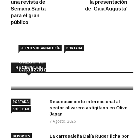
una revista de
la presentación
entradas
Semana Santa
de ‘Gaia Augusta’
para el gran
público
FUENTES DE ANDALUCÍA
PORTADA
Cazan ‘in fraganti’ a ladrones de
RECIENTES
catalizadores
7 Agosto, 2026
Reconocimiento internacional al
PORTADA
sector olivarero astigitano en Olive
SOCIEDAD
Japan
7 Agosto, 2026
La carrosaleña Dalía Ruger ficha por
DEPORTES