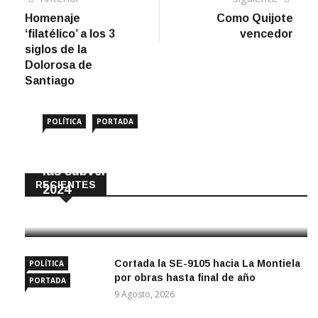
anterior
artíc
Homenaje
Como Quijote
de
‘filatélico’ a los 3
vencedor
entradas
siglos de la
Dolorosa de
Santiago
POLÍTICA
PORTADA
Amigos de Écija reclama el impago de
las subvenciones municipales desde
RECIENTES
2024
10 Agosto, 2026
Cortada la SE-9105 hacia La Montiela
POLÍTICA
por obras hasta final de año
PORTADA
9 Agosto, 2026