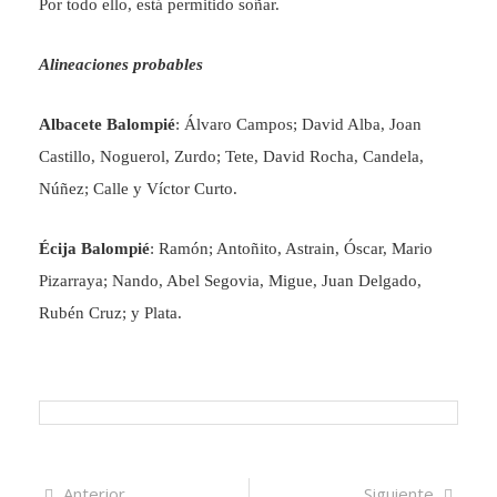
Por todo ello, está permitido soñar.
Alineaciones probables
Albacete Balompié
: Álvaro Campos; David Alba, Joan
Castillo, Noguerol, Zurdo; Tete, David Rocha, Candela,
Núñez; Calle y Víctor Curto.
Écija Balompié
: Ramón; Antoñito, Astrain, Óscar, Mario
Pizarraya; Nando, Abel Segovia, Migue, Juan Delgado,
Rubén Cruz; y Plata.
Navegación
Artículo
Sigui
Anterior
Siguiente