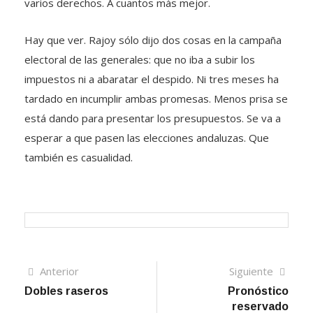
varios derechos. A cuantos más mejor.
Hay que ver. Rajoy sólo dijo dos cosas en la campaña
electoral de las generales: que no iba a subir los
impuestos ni a abaratar el despido. Ni tres meses ha
tardado en incumplir ambas promesas. Menos prisa se
está dando para presentar los presupuestos. Se va a
esperar a que pasen las elecciones andaluzas. Que
también es casualidad.
Navegación
Artículo
Sigui
Anterior
Siguiente
anterior
artíc
Dobles raseros
Pronóstico
de
reservado