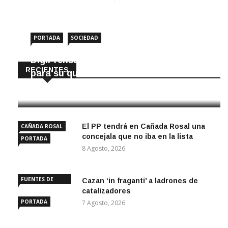
entradas
PORTADA
SOCIEDAD
DigiPrensa selecciona a Écija al Día
RECIENTES
para su quiosco mundial
8 Agosto, 2026
El PP tendrá en Cañada Rosal una
CAÑADA ROSAL
concejala que no iba en la lista
PORTADA
8 Agosto, 2026
FUENTES DE
Cazan ‘in fraganti’ a ladrones de
ANDALUCÍA
catalizadores
PORTADA
7 Agosto, 2026