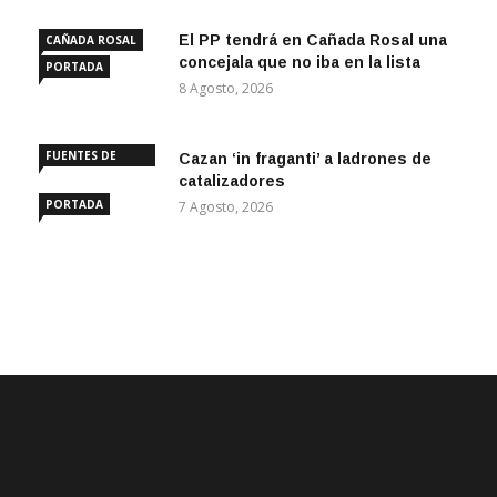
El PP tendrá en Cañada Rosal una
CAÑADA ROSAL
concejala que no iba en la lista
PORTADA
8 Agosto, 2026
FUENTES DE
Cazan ‘in fraganti’ a ladrones de
ANDALUCÍA
catalizadores
PORTADA
7 Agosto, 2026