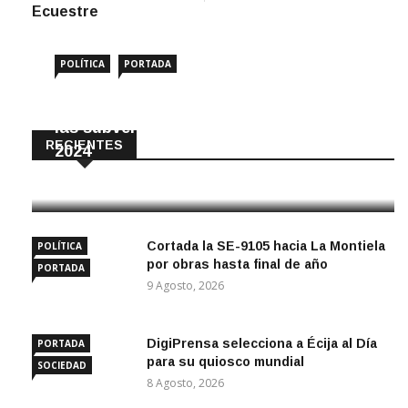
Ecuestre
POLÍTICA
PORTADA
Amigos de Écija reclama el impago de
las subvenciones municipales desde
RECIENTES
2024
10 Agosto, 2026
Cortada la SE-9105 hacia La Montiela
POLÍTICA
por obras hasta final de año
PORTADA
9 Agosto, 2026
DigiPrensa selecciona a Écija al Día
PORTADA
para su quiosco mundial
SOCIEDAD
8 Agosto, 2026