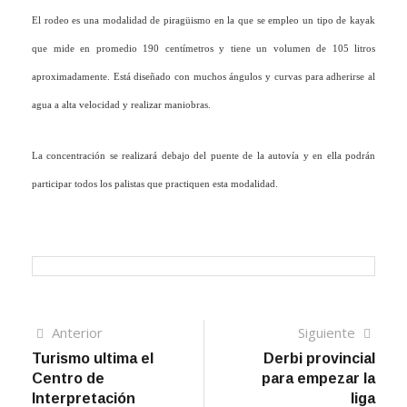
El rodeo es una modalidad de piragüismo en la que se empleo un tipo de kayak
que mide en promedio 190 centímetros y tiene un volumen de 105 litros
aproximadamente. Está diseñado con muchos ángulos y curvas para adherirse al
agua a alta velocidad y realizar maniobras.
La concentración se realizará debajo del puente de la autovía y en ella podrán
participar todos los palistas que practiquen esta modalidad.
Navegación
Artículo
Sigui
Anterior
Siguiente
anterior
artíc
Turismo ultima el
Derbi provincial
de
Centro de
para empezar la
entradas
Interpretación
liga