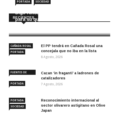
PORTADA
SOCIEDAD
DigiPrensa selecciona a Écija al Día
RECIENTES
para su quiosco mundial
8 Agosto, 2026
El PP tendrá en Cañada Rosal una
CAÑADA ROSAL
concejala que no iba en la lista
PORTADA
8 Agosto, 2026
FUENTES DE
Cazan ‘in fraganti’ a ladrones de
ANDALUCÍA
catalizadores
PORTADA
7 Agosto, 2026
Reconocimiento internacional al
PORTADA
sector olivarero astigitano en Olive
SOCIEDAD
Japan