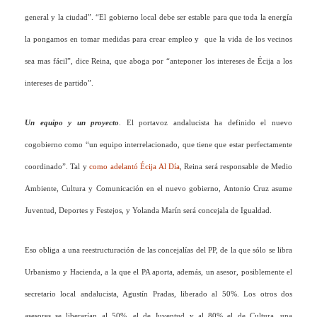
general y la ciudad”. “El gobierno local debe ser estable para que toda la energía
la pongamos en tomar medidas para crear empleo y que la vida de los vecinos
sea mas fácil”, dice Reina, que aboga por “anteponer los intereses de Écija a los
intereses de partido”.
Un equipo y un proyecto
. El portavoz andalucista ha definido el nuevo
cogobierno como “un equipo interrelacionado, que tiene que estar perfectamente
coordinado”. Tal y
como adelantó Écija Al Día
, Reina será responsable de Medio
Ambiente, Cultura y Comunicación en el nuevo gobierno, Antonio Cruz asume
Juventud, Deportes y Festejos, y Yolanda Marín será concejala de Igualdad.
Eso obliga a una reestructuración de las concejalías del PP, de la que sólo se libra
Urbanismo y Hacienda, a la que el PA aporta, además, un asesor, posiblemente el
secretario local andalucista, Agustín Pradas, liberado al 50%. Los otros dos
asesores se liberarían al 50%, el de Juventud y al 80% el de Cultura, una