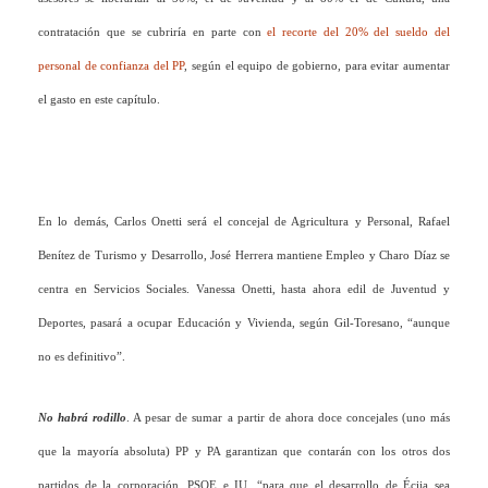
contratación que se cubriría en parte con
el recorte del 20% del sueldo del
personal de confianza del PP
, según el equipo de gobierno, para evitar aumentar
el gasto en este capítulo.
En lo demás, Carlos Onetti será el concejal de Agricultura y Personal, Rafael
Benítez de Turismo y Desarrollo, José Herrera mantiene Empleo y Charo Díaz se
centra en Servicios Sociales. Vanessa Onetti, hasta ahora edil de Juventud y
Deportes, pasará a ocupar Educación y Vivienda, según Gil-Toresano, “aunque
no es definitivo”.
No habrá rodillo
. A pesar de sumar a partir de ahora doce concejales (uno más
que la mayoría absoluta) PP y PA garantizan que contarán con los otros dos
partidos de la corporación, PSOE e IU, “para que el desarrollo de Écija sea