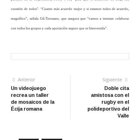
cuestión de todos”. “Cuanto más acuerdo mejor y si estamos todos de acuerdo,
magnífico”, señala Gil-Toresano, que asegura que “vamos a intentar colaborar
con todos los grupos y cada aportación seguro que es bienvenida”.
Navegación
Artículo
Sigui
Anterior
Siguiente
anterior
artíc
Un videojuego
Doble cita
de
recrea un taller
amistosa con el
entradas
de mosaicos de la
rugby en el
Écija romana
polideportivo del
Valle