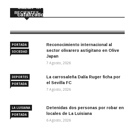
Cazan ‘in fraganti’ a ladrones de
RECIENTES
catalizadores
7 Agosto, 2026
Reconocimiento internacional al
PORTADA
sector olivarero astigitano en Olive
SOCIEDAD
Japan
7 Agosto, 2026
La carrosaleña Dalía Ruger ficha por
DEPORTES
el Sevilla FC
PORTADA
7 Agosto, 2026
Detenidas dos personas por robar en
LA LUISIANA
locales de La Luisiana
PORTADA
6 Agosto, 2026