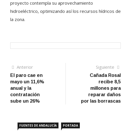
proyecto contempla su aprovechamiento
hidroeléctrico, optimizando así los recursos hídricos de
la zona.
Navegación
Artículo
Sigui
Anterior
Siguiente
anterior
artíc
El paro cae en
Cañada Rosal
de
mayo un 11,6%
recibe 8,5
entradas
anual y la
millones para
contratación
reparar daños
sube un 26%
por las borrascas
FUENTES DE ANDALUCÍA
PORTADA