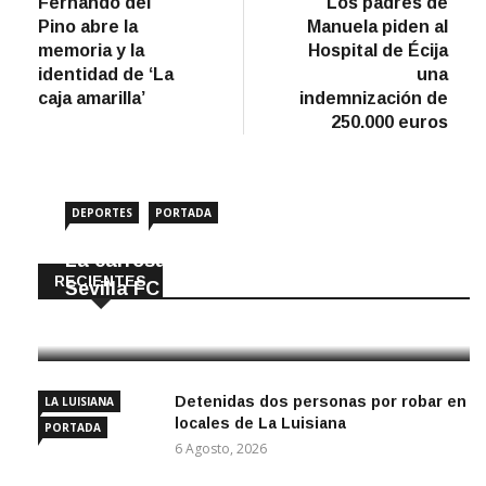
anterior
artíc
Fernando del
Los padres de
de
Pino abre la
Manuela piden al
entradas
memoria y la
Hospital de Écija
identidad de ‘La
una
caja amarilla’
indemnización de
250.000 euros
DEPORTES
PORTADA
La carrosaleña Dalía Ruger ficha por el
RECIENTES
Sevilla FC
7 Agosto, 2026
Detenidas dos personas por robar en
LA LUISIANA
locales de La Luisiana
PORTADA
6 Agosto, 2026