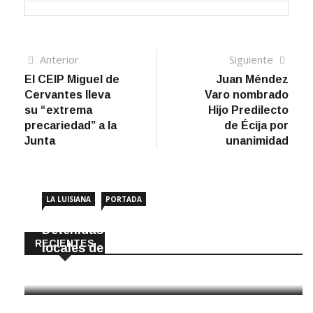
Navegación
Artículo
Sigui
Anterior
Siguiente
anterior
artíc
El CEIP Miguel de
Juan Méndez
de
Cervantes lleva
Varo nombrado
entradas
su “extrema
Hijo Predilecto
precariedad” a la
de Écija por
Junta
unanimidad
LA LUISIANA
PORTADA
Detenidas dos personas por robar en
RECIENTES
locales de La Luisiana
6 Agosto, 2026