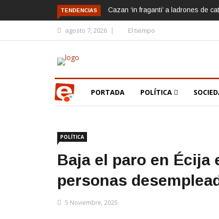
Cazan ‘in fraganti’ a ladrones de ca
TENDENCIAS
agosto 7, 2026
El tiempo
PORTADA
POLÍTICA
SOCIE
POLÍTICA
Baja el paro en Écija
personas desemplea
5 Noviembre, 2025