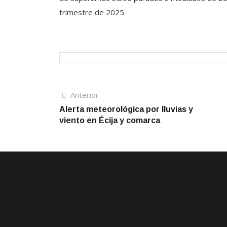
trimestre de 2025.
Navegación
Artículo
Anterior
anterior
Alerta meteorológica por lluvias y
de
viento en Écija y comarca
entradas