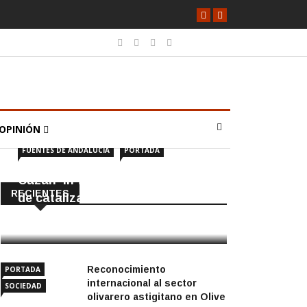
OPINIÓN
FUENTES DE ANDALUCÍA
PORTADA
Cazan ‘in fraganti’ a ladrones
RECIENTES
de catalizadores
7 Agosto, 2026
Reconocimiento
PORTADA
internacional al sector
SOCIEDAD
olivarero astigitano en Olive