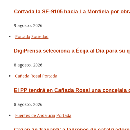
Cortada la SE-9105 hacia La Montiela por obr
9 agosto, 2026
Portada
Sociedad
DigiPrensa selecciona a Écija al Día para su 
8 agosto, 2026
Cañada Rosal
Portada
El PP tendrá en Cañada Rosal una concejala qu
8 agosto, 2026
Fuentes de Andalucía
Portada
Cazan ‘in fraganti’ a ladrones de catalizadore