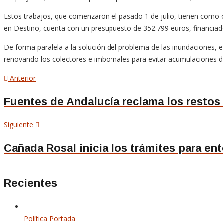
Estos trabajos, que comenzaron el pasado 1 de julio, tienen como ob
en Destino, cuenta con un presupuesto de 352.799 euros, financia
De forma paralela a la solución del problema de las inundaciones, e
renovando los colectores e imbornales para evitar acumulaciones 
Navegación
Artículo
Anterior
anterior
de
Fuentes de Andalucía reclama los restos
entradas
Siguiente
Siguiente
artículo
Cañada Rosal inicia los trámites para ent
Recientes
Política
Portada