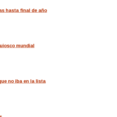
as hasta final de año
quiosco mundial
e no iba en la lista
s