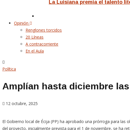
La Luisiana premia el talento l
Opinión
Renglones torcidos
20 Líneas
A contracorriente
En el Aula
Política
Amplían hasta diciembre las
12 octubre, 2025
El Gobierno local de Écija (PP) ha aprobado una prórroga para las ob
del proyecto, inicialmente prevista para el 1 de noviembre, se ha r