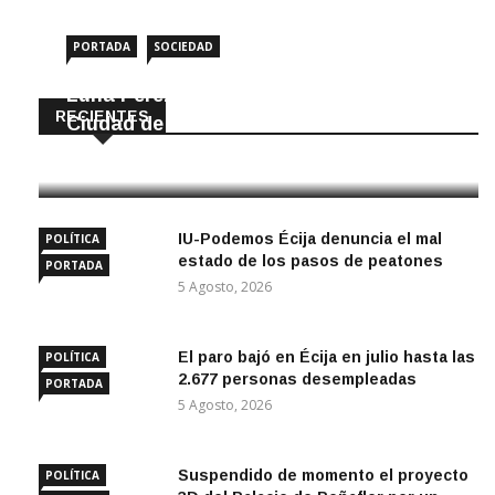
PORTADA
SOCIEDAD
Luna Pérez Flores viste de Feria a la
RECIENTES
Ciudad de las Torres
5 Agosto, 2026
IU-Podemos Écija denuncia el mal
POLÍTICA
estado de los pasos de peatones
PORTADA
5 Agosto, 2026
El paro bajó en Écija en julio hasta las
POLÍTICA
2.677 personas desempleadas
PORTADA
5 Agosto, 2026
Suspendido de momento el proyecto
POLÍTICA