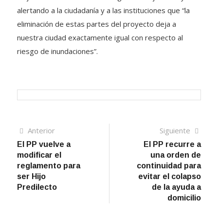
alertando a la ciudadanía y a las instituciones que “la
eliminación de estas partes del proyecto deja a
nuestra ciudad exactamente igual con respecto al
riesgo de inundaciones”.
Navegación
Artículo
Sigui
Anterior
Siguiente
anterior
artíc
El PP vuelve a
El PP recurre a
de
modificar el
una orden de
entradas
reglamento para
continuidad para
ser Hijo
evitar el colapso
Predilecto
de la ayuda a
domicilio