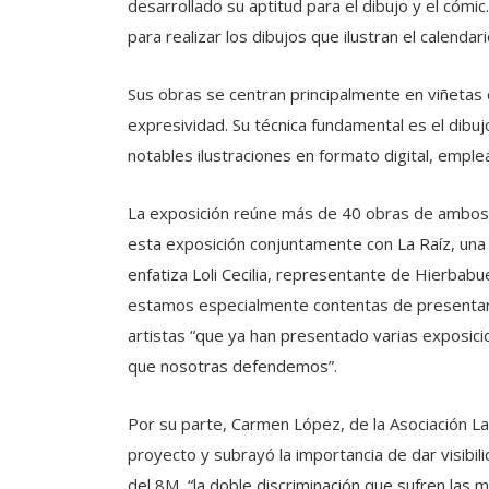
desarrollado su aptitud para el dibujo y el cómic
para realizar los dibujos que ilustran el calenda
Sus obras se centran principalmente en viñetas
expresividad. Su técnica fundamental es el dibu
notables ilustraciones en formato digital, emple
La exposición reúne más de 40 obras de ambos 
esta exposición conjuntamente con La Raíz, una
enfatiza Loli Cecilia, representante de Hierbab
estamos especialmente contentas de presentar 
artistas “que ya han presentado varias exposicion
que nosotras defendemos”.
Por su parte, Carmen López, de la Asociación La
proyecto y subrayó la importancia de dar visibil
del 8M, “la doble discriminación que sufren las 