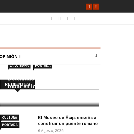
OPINIÓN
LA LUISIANA
PORTADA
Detenidas dos personas por
RECIENTES
robar en locales de La Luisiana
6 Agosto, 2026
El Museo de Écija enseña a
CULTURA
construir un puente romano
PORTADA
6 Agosto, 2026