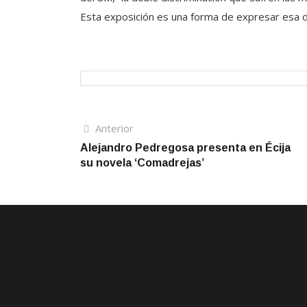
Esta exposición es una forma de expresar esa d
Navegación
Artículo
Anterior
anterior
Alejandro Pedregosa presenta en Écija
de
su novela ‘Comadrejas’
entradas