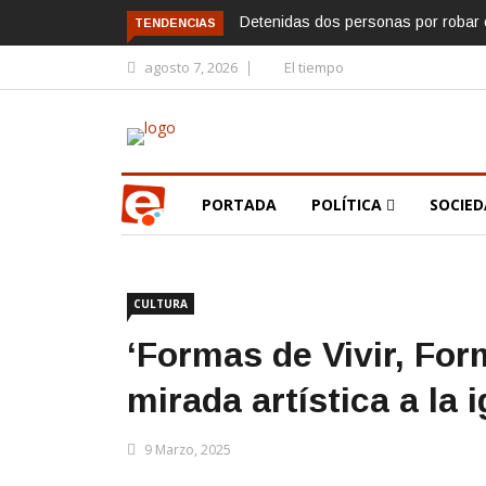
Detenidas dos personas por robar e
TENDENCIAS
agosto 7, 2026
El tiempo
PORTADA
POLÍTICA
SOCIE
CULTURA
‘Formas de Vivir, For
mirada artística a la 
9 Marzo, 2025