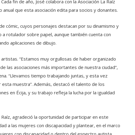
. Cada fin de año, José colabora con la Asociación La Raíz
rio anual que esta asociación edita para socios y donantes.
 de cómic, cuyos personajes destacan por su dinamismo y
jo a rotulador sobre papel, aunque también cuenta con
ando aplicaciones de dibujo.
artistas. “Estamos muy orgullosas de haber organizado
 de las asociaciones más importantes de nuestra ciudad”,
uena. “Llevamos tiempo trabajando juntas, y esta vez
esta muestra”. Además, destacó el talento de los
es en Écija, y su trabajo refleja la lucha por la igualdad
 Raíz, agradeció la oportunidad de participar en este
idad a las mujeres con discapacidad y plantear, en el marco
mujeres con discapacidad o dentro del espectro autista.