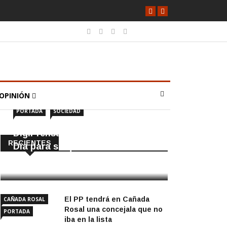
OPINIÓN
PORTADA
SOCIEDAD
DigiPrensa selecciona a Écija al
RECIENTES
Día para su quiosco mundial
8 Agosto, 2026
El PP tendrá en Cañada
CAÑADA ROSAL
Rosal una concejala que no
PORTADA
iba en la lista