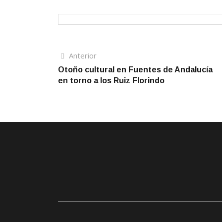
Navegación
Artículo
Anterior
anterior
Otoño cultural en Fuentes de Andalucía
de
en torno a los Ruiz Florindo
entradas