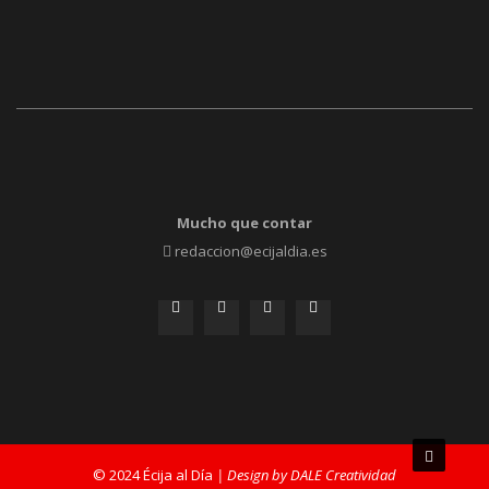
Mucho que contar
redaccion@ecijaldia.es
© 2024 Écija al Día
| Design by DALE Creatividad