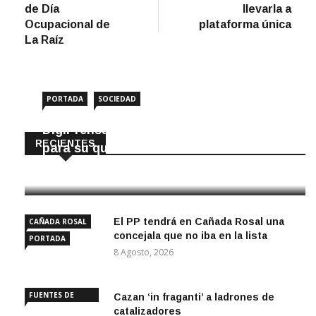
de Día
llevarla a
Ocupacional de
plataforma única
La Raíz
PORTADA
SOCIEDAD
DigiPrensa selecciona a Écija al Día
RECIENTES
para su quiosco mundial
8 Agosto, 2026
El PP tendrá en Cañada Rosal una
CAÑADA ROSAL
concejala que no iba en la lista
PORTADA
8 Agosto, 2026
FUENTES DE
Cazan ‘in fraganti’ a ladrones de
ANDALUCÍA
catalizadores