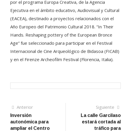
por el programa Europa Creativa, de la Agencia
Ejecutiva en el ámbito educativo, Audiovisual y Cultural
(EACEA), destinado a proyectos relacionados con el
Año Europeo del Patrimonio Cultural 2018. “In Their
Hands. Reshaping pottery of the European Bronce
Age” fue seleccionado para participar en el Festival
Internacional de Cine Arqueológico de Bidasoa (FICAB)
y en el Firenze Archeofilm Festival (Florencia, Italia).
Navegación
Artículo
Sigui
Anterior
Siguiente
anterior
artíc
Inversión
La calle Garcilaso
de
autonómica para
estará cortada al
entradas
ampliar el Centro
tráfico para