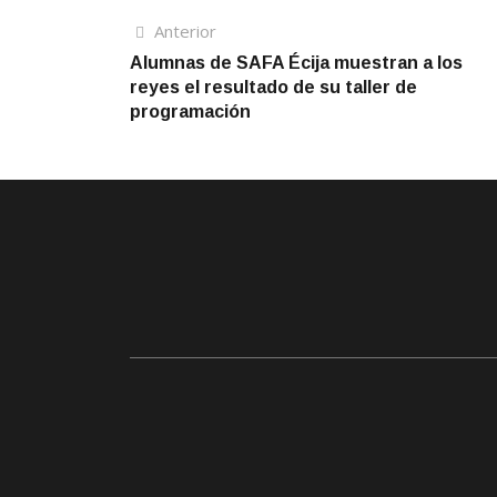
Navegación
Artículo
Anterior
anterior
Alumnas de SAFA Écija muestran a los
de
reyes el resultado de su taller de
entradas
programación