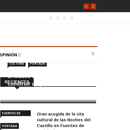
OPINIÓN
CULTURA
PORTADA
El Museo de Écija enseña a
RECIENTES
construir un puente romano
6 Agosto, 2026
FUENTES DE
Gran acogida de la cita
ANDALUCÍA
cultural de las Noches del
Castillo en Fuentes de
PORTADA