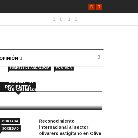
OPINIÓN
FUENTES DE ANDALUCÍA
PORTADA
Cazan ‘in fraganti’ a ladrones
RECIENTES
de catalizadores
7 Agosto, 2026
Reconocimiento
PORTADA
internacional al sector
SOCIEDAD
olivarero astigitano en Olive