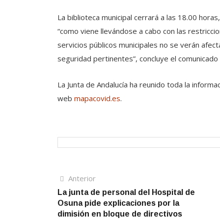
La biblioteca municipal cerrará a las 18.00 horas
“como viene llevándose a cabo con las restricci
servicios públicos municipales no se verán afect
seguridad pertinentes”, concluye el comunicado 
La Junta de Andalucía ha reunido toda la informa
web
mapacovid.es
.
Navegación
Artículo
Anterior
anterior
La junta de personal del Hospital de
de
Osuna pide explicaciones por la
entradas
dimisión en bloque de directivos