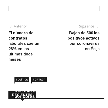
Navegación
Artículo
Sigui
Anterior
Siguiente
anterior
artíc
El número de
Bajan de 500 los
de
contratos
positivos activos
entradas
laborales cae un
por coronavirus
28% en los
en Écija
últimos doce
meses
POLÍTICA
PORTADA
Cortada la SE-9105 hacia La Montiela
RECIENTES
por obras hasta final de año
9 Agosto, 2026