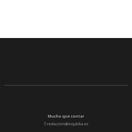
Mucho que contar
redaccion@ecijaldia.es