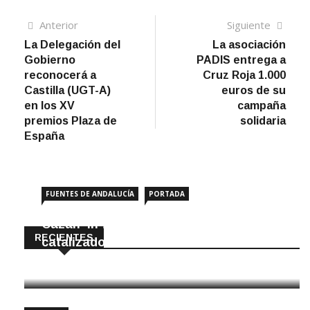
Navegación
Artículo
Sigui
Anterior
Siguiente
anterior
artíc
La Delegación del
La asociación
de
Gobierno
PADIS entrega a
entradas
reconocerá a
Cruz Roja 1.000
Castilla (UGT-A)
euros de su
en los XV
campaña
premios Plaza de
solidaria
España
FUENTES DE ANDALUCÍA
PORTADA
Cazan ‘in fraganti’ a ladrones de
RECIENTES
catalizadores
7 Agosto, 2026