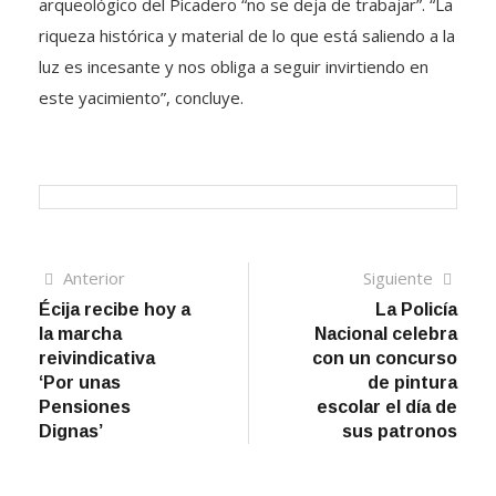
arqueológico del Picadero “no se deja de trabajar”. “La
riqueza histórica y material de lo que está saliendo a la
luz es incesante y nos obliga a seguir invirtiendo en
este yacimiento”, concluye.
Navegación
Artículo
Sigui
Anterior
Siguiente
anterior
artíc
Écija recibe hoy a
La Policía
de
la marcha
Nacional celebra
entradas
reivindicativa
con un concurso
‘Por unas
de pintura
Pensiones
escolar el día de
Dignas’
sus patronos