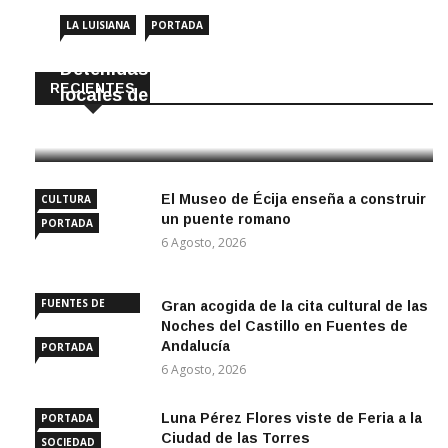
LA LUISIANA
PORTADA
Detenidas dos personas por robar en
RECIENTES
locales de La Luisiana
6 Agosto, 2026
El Museo de Écija enseña a construir
CULTURA
un puente romano
PORTADA
6 Agosto, 2026
FUENTES DE
Gran acogida de la cita cultural de las
ANDALUCÍA
Noches del Castillo en Fuentes de
Andalucía
PORTADA
6 Agosto, 2026
Luna Pérez Flores viste de Feria a la
PORTADA
Ciudad de las Torres
SOCIEDAD