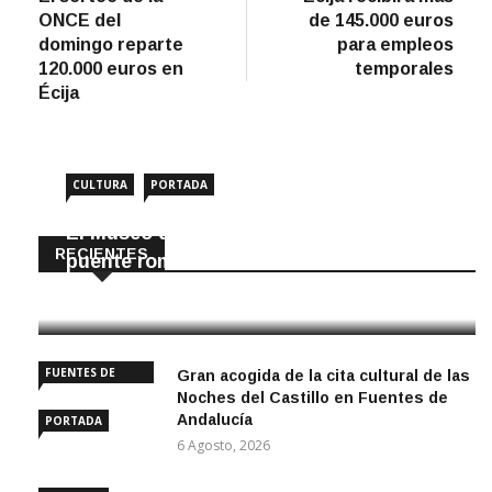
de
ONCE del
de 145.000 euros
entradas
domingo reparte
para empleos
120.000 euros en
temporales
Écija
CULTURA
PORTADA
El Museo de Écija enseña a construir un
RECIENTES
puente romano
6 Agosto, 2026
FUENTES DE
Gran acogida de la cita cultural de las
ANDALUCÍA
Noches del Castillo en Fuentes de
Andalucía
PORTADA
6 Agosto, 2026