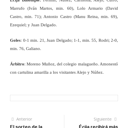
Écija Balompié:
Fermín; Núñez, Carmona, Alejo, Curro;
Marrufo (Iván Martos, min. 60), Lolo Armario (David
Castro, min. 71); Antonio Castro (Manu Reina, min. 69),
Ezequiel; y Juan Delgado.
Goles
: 0-1 min. 21, Juan Delgado; 1-1, min. 55, Rodri; 2-0,
min. 76, Galiano.
Árbitro
: Moreno Muñoz, del colegio malagueño. Amonestó
con cartulina amarilla a los visitantes Alejo y Núñez.
Navegación
Artículo
Sigui
Anterior
Siguiente
anterior
artíc
El sorteo de la
Écija recibirá más