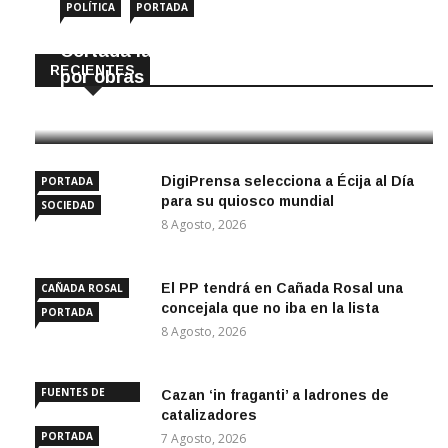
POLÍTICA
PORTADA
Cortada la SE-9105 hacia La Montiela
RECIENTES
por obras hasta final de año
9 Agosto, 2026
DigiPrensa selecciona a Écija al Día
PORTADA
para su quiosco mundial
SOCIEDAD
8 Agosto, 2026
El PP tendrá en Cañada Rosal una
CAÑADA ROSAL
concejala que no iba en la lista
PORTADA
8 Agosto, 2026
FUENTES DE
Cazan ‘in fraganti’ a ladrones de
ANDALUCÍA
catalizadores
PORTADA
7 Agosto, 2026