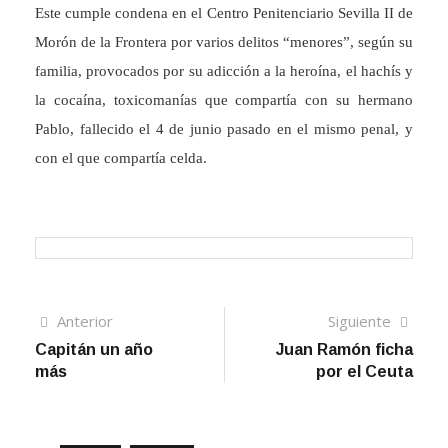
Este cumple condena en el Centro Penitenciario Sevilla II de
Morón de la Frontera por varios delitos “menores”, según su
familia, provocados por su adicción a la heroína, el hachís y
la cocaína, toxicomanías que compartía con su hermano
Pablo, fallecido el 4 de junio pasado en el mismo penal, y
con el que compartía celda.
Navegación
Artículo
Sigui
Anterior
Siguiente
anterior
artíc
Capitán un año
Juan Ramón ficha
de
más
por el Ceuta
entradas