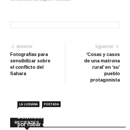
Navegación
Artículo
Sigui
Anterior
Siguiente
anterior
artíc
Fotografías para
‘Cosas y casos
de
sensibilizar sobre
de una matrona
entradas
el conflicto del
rural’ en ‘su’
Sahara
pueblo
protagonista
LA LUISIANA
PORTADA
Detenidos dos vecinos de La Luisiana
RECIENTES
por robar en locales de la localidad