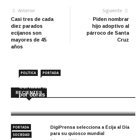
Navegación
Artículo
Sigui
Anterior
Siguiente
anterior
artíc
Casi tres de cada
Piden nombrar
de
diez parados
hijo adoptivo al
entradas
ecijanos son
párroco de Santa
mayores de 45
Cruz
años
POLÍTICA
PORTADA
Cortada la SE-9105 hacia La Montiela
RECIENTES
por obras hasta final de año
9 Agosto, 2026
DigiPrensa selecciona a Écija al Día
PORTADA
para su quiosco mundial
SOCIEDAD