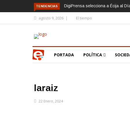
DigiPrensa selecciona a Écija al D
TENDENCIAS
agosto 9, 2026
El tiempo
PORTADA
POLÍTICA
SOCIE
laraiz
22 Enero, 2024