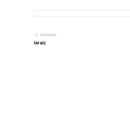
Navegación
Artículo
Anterior
anterior
laraiz
de
entradas