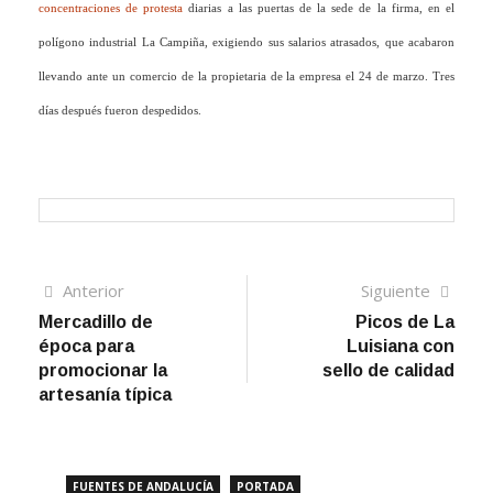
concentraciones de protesta
diarias a las puertas de la sede de la firma, en el
polígono industrial La Campiña, exigiendo sus salarios atrasados, que acabaron
llevando ante un comercio de la propietaria de la empresa el 24 de marzo. Tres
días después fueron despedidos.
Navegación
Artículo
Sigui
Anterior
Siguiente
anterior
artíc
Mercadillo de
Picos de La
de
época para
Luisiana con
entradas
promocionar la
sello de calidad
artesanía típica
FUENTES DE ANDALUCÍA
PORTADA