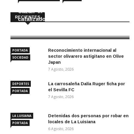
Cazan ‘in fraganti’ a ladrones de
RECIENTES
catalizadores
7 Agosto, 2026
Reconocimiento internacional al
PORTADA
sector olivarero astigitano en Olive
SOCIEDAD
Japan
7 Agosto, 2026
La carrosaleña Dalía Ruger ficha por
DEPORTES
el Sevilla FC
PORTADA
7 Agosto, 2026
Detenidas dos personas por robar en
LA LUISIANA
locales de La Luisiana
PORTADA
6 Agosto, 2026